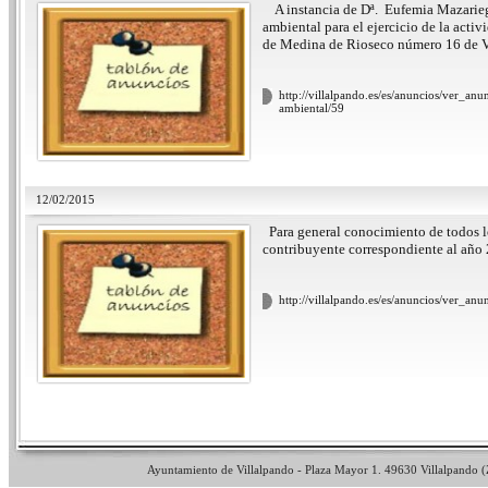
A instancia de Dª. Eufemia Mazariego
ambiental para el ejercicio de la activi
de Medina de Rioseco número 16 de 
http://villalpando.es/es/anuncios/ver_anu
ambiental/59
12/02/2015
Para general conocimiento de todos lo
contribuyente correspondiente al añ
http://villalpando.es/es/anuncios/ver_an
Ayuntamiento de Villalpando - Plaza Mayor 1. 49630 Villalpando (